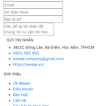
GỬI TIN NHẮN
38/2C Đông Lân, Bà Điểm, Hóc Môn, TPHCM
0903 080 993
wesee.company@gmail.com
https://wesee.vn/
Giới thiệu
Về Wesee
Điều khoản
Bảo mật
Liên hệ
Câu hỏi thường gặp