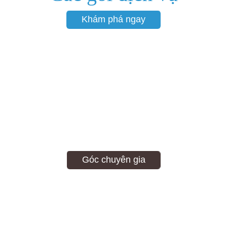
Khám phá ngay
Chúng tôi sẻ chia những giá trị mang đậm
Dấu ấn chuyên gia
Góc chuyên gia