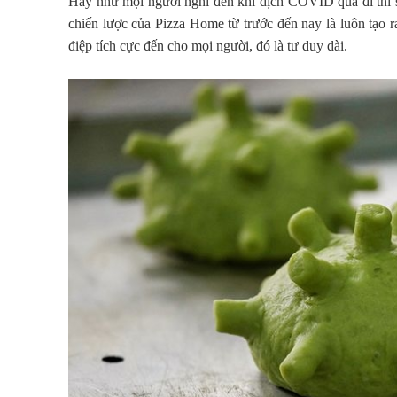
Hay như mọi người nghĩ đến khi dịch COVID qua đi thì 
chiến lược của Pizza Home từ trước đến nay là luôn tạo r
điệp tích cực đến cho mọi người, đó là tư duy dài.