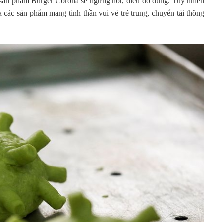
sản phẩm Burger Corona sẽ ngưng hot, điều đó đúng. Tuy nhiên
a các sản phẩm mang tinh thần vui vẻ trẻ trung, chuyển tải thông