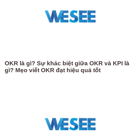
OKR là gì? Sự khác biệt giữa OKR và KPI là
gì? Mẹo viết OKR đạt hiệu quả tốt