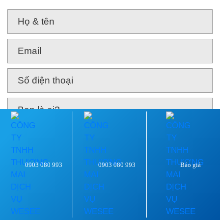
0903 080 993
0903 080 993
Báo giá
GỬI TIN NHẮN
38/2C Đông Lân, Bà Điểm, Hóc Môn,
TPHCM