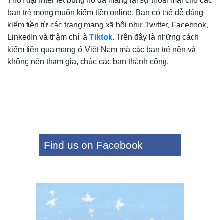
Thời đại Internet bùng nổ đã mang lại sự thoải mái cho các
bạn trẻ mong muốn kiếm tiền online. Bạn có thể dễ dàng
kiếm tiền từ các trang mạng xã hội như Twitter, Facebook,
LinkedIn và thậm chí là
Tiktok
. Trên đây là những cách
kiếm tiền qua mạng ở Việt Nam mà các bạn trẻ nên và
không nên tham gia, chúc các bạn thành công.
Find us on Facebook