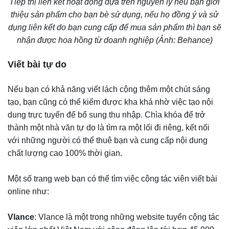
Tiếp thị liên kết hoạt động dựa trên nguyên lý nếu bạn giới
thiệu sản phẩm cho bạn bè sử dụng, nếu họ đồng ý và sử
dụng liên kết do bạn cung cấp để mua sản phẩm thì bạn sẽ
nhận được hoa hồng từ doanh nghiệp (Ảnh: Behance)
Viết bài tự do
Nếu bạn có khả năng viết lách cộng thêm một chút sáng
tạo, bạn cũng có thể kiếm được kha khá nhờ việc tạo nội
dung trực tuyến để bổ sung thu nhập. Chìa khóa để trở
thành một nhà văn tự do là tìm ra một lối đi riêng, kết nối
với những người có thể thuê bạn và cung cấp nội dung
chất lượng cao 100% thời gian.
Một số trang web bạn có thể tìm việc cộng tác viên viết bài
online như:
Vlance
: Vlance là một trong những website tuyển cộng tác