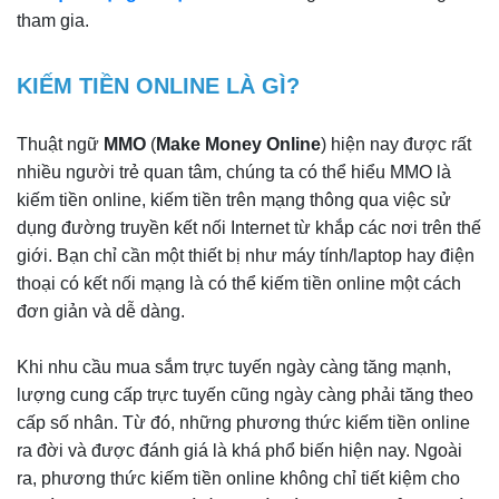
tham gia.
KIẾM TIỀN ONLINE LÀ GÌ?
Thuật ngữ
MMO
(
Make Money Online
) hiện nay được rất
nhiều người trẻ quan tâm, chúng ta có thể hiểu MMO là
kiếm tiền online, kiếm tiền trên mạng thông qua việc sử
dụng đường truyền kết nối Internet từ khắp các nơi trên thế
giới. Bạn chỉ cần một thiết bị như máy tính/laptop hay điện
thoại có kết nối mạng là có thể kiếm tiền online một cách
đơn giản và dễ dàng.
Khi nhu cầu mua sắm trực tuyến ngày càng tăng mạnh,
lượng cung cấp trực tuyến cũng ngày càng phải tăng theo
cấp số nhân. Từ đó, những phương thức kiếm tiền online
ra đời và được đánh giá là khá phổ biến hiện nay. Ngoài
ra, phương thức kiếm tiền online không chỉ tiết kiệm cho