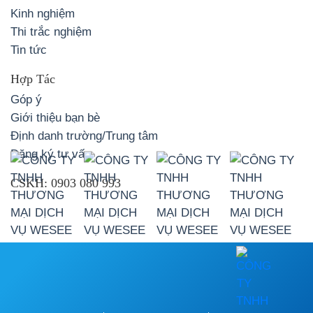
Kinh nghiệm
Thi trắc nghiệm
Tin tức
Hợp Tác
Góp ý
Giới thiệu bạn bè
Định danh trường/Trung tâm
Đăng ký tư vấn
CSKH:
0903 080 993