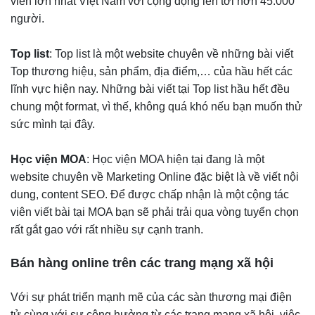
viên lớn nhất Việt Nam với cộng động lên tới hơn 45.000
người.
Top list
: Top list là một website chuyên về những bài viết
Top thương hiệu, sản phẩm, địa điểm,… của hầu hết các
lĩnh vực hiện nay. Những bài viết tại Top list hầu hết đều
chung một format, vì thế, không quá khó nếu bạn muốn thử
sức mình tại đây.
Học viện MOA
: Học viện MOA hiện tại đang là một
website chuyên về Marketing Online đặc biệt là về viết nội
dung, content SEO. Để được chấp nhận là một cộng tác
viên viết bài tại MOA bạn sẽ phải trải qua vòng tuyển chọn
rất gắt gao với rất nhiều sự cạnh tranh.
Bán hàng online trên các trang mạng xã hội
Với sự phát triển mạnh mẽ của các sàn thương mại điện
tử cùng với sự cộng hưởng từ các trang mạng xã hội, việc