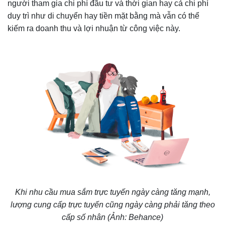
người tham gia chi phí đầu tư và thời gian hay cả chi phí
duy trì như di chuyển hay tiền mặt bằng mà vẫn có thể
kiếm ra doanh thu và lợi nhuận từ công việc này.
Khi nhu cầu mua sắm trực tuyến ngày càng tăng mạnh,
lượng cung cấp trực tuyến cũng ngày càng phải tăng theo
cấp số nhân (Ảnh: Behance)