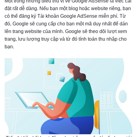
Một trong những điều thú vị về Google AdSense là việc cài
đặt rất dễ dàng. Nếu bạn một blog hoặc website riêng, bạn
có thể đăng ký Tài khoản Google AdSense miễn phí. Từ
đó, Google sẽ cung cấp cho bạn một mã duy nhất để dán
lên trang website của mình. Google sẽ theo dõi lượt xem
trang, lưu lượng truy cập và từ đó tính toán thu nhập cho
bạn.