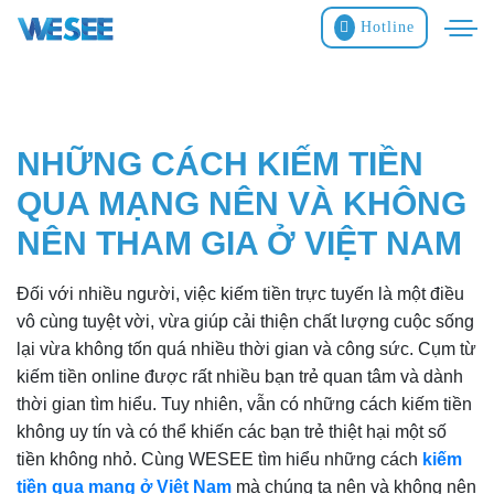
Hotline
NHỮNG CÁCH KIẾM TIỀN
QUA MẠNG NÊN VÀ KHÔNG
NÊN THAM GIA Ở VIỆT NAM
Đối với nhiều người, việc kiếm tiền trực tuyến là một điều
vô cùng tuyệt vời, vừa giúp cải thiện chất lượng cuộc sống
lại vừa không tốn quá nhiều thời gian và công sức. Cụm từ
kiếm tiền online được rất nhiều bạn trẻ quan tâm và dành
thời gian tìm hiểu. Tuy nhiên, vẫn có những cách kiếm tiền
không uy tín và có thể khiến các bạn trẻ thiệt hại một số
tiền không nhỏ. Cùng WESEE tìm hiểu những cách
kiếm
tiền qua mạng ở Việt Nam
mà chúng ta nên và không nên