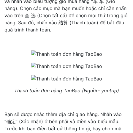
và nhấn vào biểu tượng giỏ mua hàng “车 车 (Giỏ
hàng). Chọn các mục mà bạn muốn hoặc chỉ cần nhấn
vào trên 全 选 (Chọn tất cả) để chọn mọi thứ trong giỏ
hàng. Sau đó, nhấn vào 结算 (Thanh toán) để bắt đầu
quá trình thanh toán.
Thanh toán đơn hàng TaoBao (Nguồn: youtrip)
Bạn sẽ được nhắc thêm địa chỉ giao hàng. Nhấn vào
“确定” (Xác nhận) ở bên phải và điền vào biểu mẫu.
Trước khi bạn điền bất cứ thông tin gì, hãy chọn mã