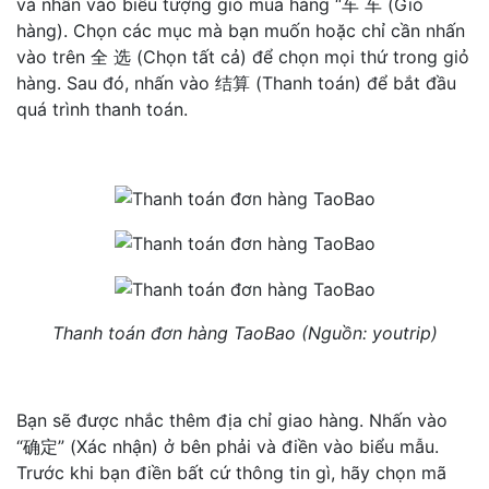
và nhấn vào biểu tượng giỏ mua hàng “车 车 (Giỏ
hàng). Chọn các mục mà bạn muốn hoặc chỉ cần nhấn
vào trên 全 选 (Chọn tất cả) để chọn mọi thứ trong giỏ
hàng. Sau đó, nhấn vào 结算 (Thanh toán) để bắt đầu
quá trình thanh toán.
Thanh toán đơn hàng TaoBao (Nguồn: youtrip)
Bạn sẽ được nhắc thêm địa chỉ giao hàng. Nhấn vào
“确定” (Xác nhận) ở bên phải và điền vào biểu mẫu.
Trước khi bạn điền bất cứ thông tin gì, hãy chọn mã