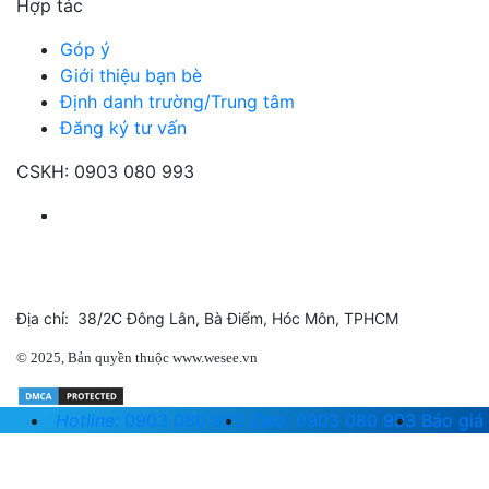
Hợp tác
Góp ý
Giới thiệu bạn bè
Định danh trường/Trung tâm
Đăng ký tư vấn
CSKH:
0903 080 993
Địa chỉ:
38/2C Đông Lân, Bà Điểm, Hóc Môn, TPHCM
© 2025, Bản quyền thuộc
www.wesee.vn
Hotline:
0903 080 993
Zalo:
0903 080 993
Báo giá