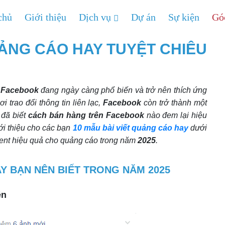
chủ
Giới thiệu
Dịch vụ
Dự án
Sự kiện
Gó
UẢNG CÁO HAY TUYỆT CHIÊU
,
Facebook
đang ngày càng phổ biến và trở nên thích ứng
 trao đổi thông tin liên lạc,
Facebook
còn trở thành một
 đã biết
cách bán hàng trên Facebook
nào đem lại hiệu
ới thiệu cho các bạn
10 mẫu bài viết quảng cáo hay
dưới
ntent hiệu quả cho quảng cáo trong năm
2025
.
AY BẠN NÊN BIẾT TRONG NĂM 2025
ện